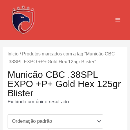
Ir
para
o
MAI
conteúdo
MEN
Início
/ Produtos marcados com a tag “Municão CBC
.38SPL EXPO +P+ Gold Hex 125gr Blister”
Municão CBC .38SPL
EXPO +P+ Gold Hex 125gr
Blister
Exibindo um único resultado