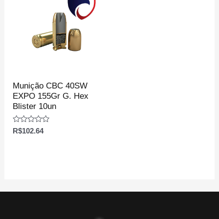
Munição CBC 40SW
EXPO 155Gr G. Hex
Blister 10un
Avaliação
R$
102.64
0
de
5