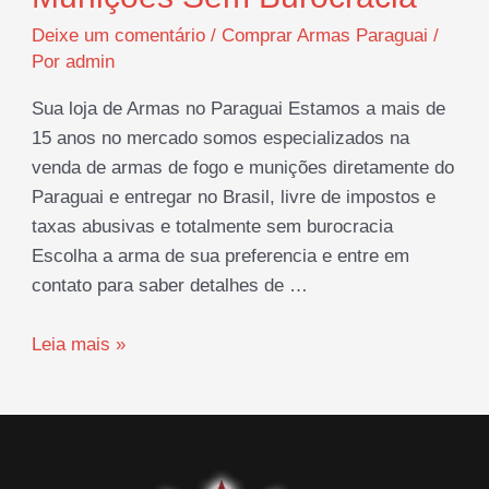
conheça
Deixe um comentário
/
Comprar Armas Paraguai
/
os
Por
admin
tipos
e
Sua loja de Armas no Paraguai Estamos a mais de
suas
15 anos no mercado somos especializados na
principais
venda de armas de fogo e munições diretamente do
utilidades
Paraguai e entregar no Brasil, livre de impostos e
taxas abusivas e totalmente sem burocracia
Escolha a arma de sua preferencia e entre em
contato para saber detalhes de …
Comprar
Leia mais »
Armas
de
Fogo
e