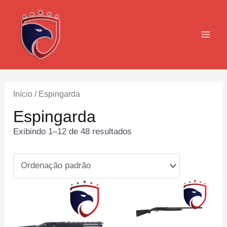
Ir
para
o
MAI
conteúdo
MEN
Início
/ Espingarda
Espingarda
Exibindo 1–12 de 48 resultados