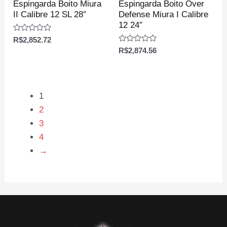
Espingarda Boito Miura
Espingarda Boito Over
II Calibre 12 SL 28″
Defense Miura I Calibre
12 24″
Avaliação
R$
2,852.72
0
Avaliação
R$
2,874.56
de
0
5
de
5
1
2
3
4
→