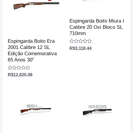
Espingarda Boito Miura I
Calibre 20 Oxi Bloco SL
710mm
Espingarda Boito Era
2001 Calibre 12 SL
Avaliação
R$
3,118.44
0
Edição Comemorativa
de
65 Anos 30″
5
Avaliação
R$
12,625.08
0
de
5