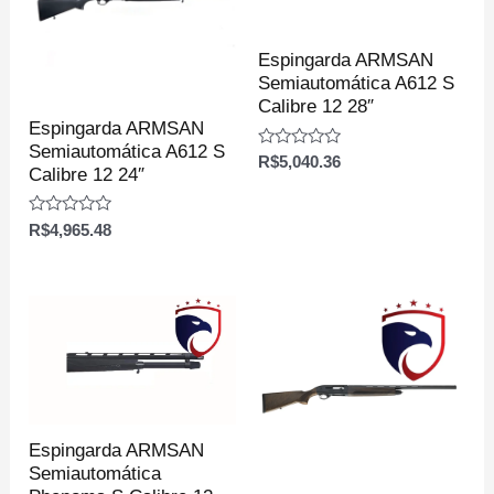
Espingarda ARMSAN
Semiautomática A612 S
Calibre 12 28″
Espingarda ARMSAN
Semiautomática A612 S
Avaliação
R$
5,040.36
Calibre 12 24″
0
de
5
Avaliação
R$
4,965.48
0
de
5
Espingarda ARMSAN
Semiautomática