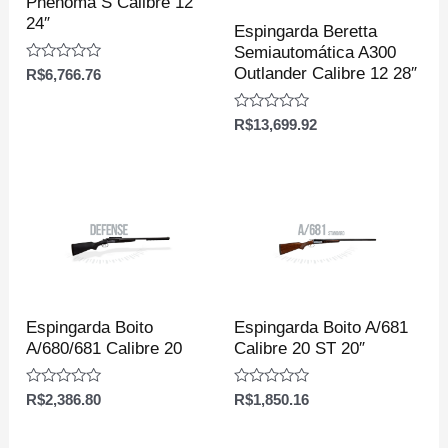
Phenoma S Calibre 12
24″
Espingarda Beretta
Semiautomática A300
Avaliação
Outlander Calibre 12 28″
R$
6,766.76
0
de
5
Avaliação
R$
13,699.92
0
de
5
Espingarda Boito
Espingarda Boito A/681
A/680/681 Calibre 20
Calibre 20 ST 20″
Avaliação
Avaliação
R$
2,386.80
R$
1,850.16
0
0
de
de
5
5