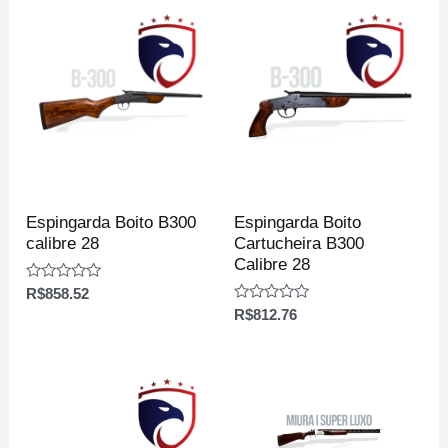
Espingarda Boito B300
Espingarda Boito
calibre 28
Cartucheira B300
Calibre 28
Avaliação
R$
858.52
0
Avaliação
R$
812.76
de
0
5
de
5