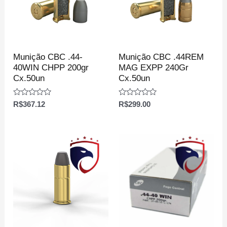
Munição CBC .44-
Munição CBC .44REM
40WIN CHPP 200gr
MAG EXPP 240Gr
Cx.50un
Cx.50un
Avaliação
Avaliação
R$
367.12
R$
299.00
0
0
de
de
5
5