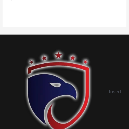
0
de
5
Insert