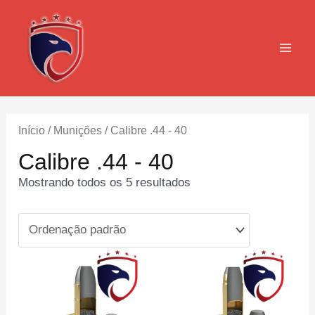
Ir
para
o
MAI
conteúdo
MEN
Início
/
Munições
/ Calibre .44 - 40
Calibre .44 - 40
Mostrando todos os 5 resultados