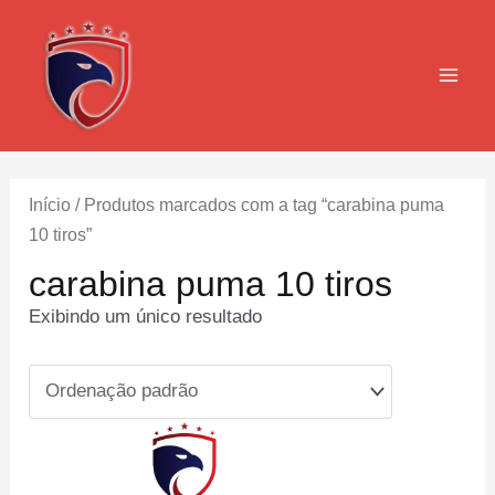
Ir
para
o
MAI
conteúdo
MEN
Início
/ Produtos marcados com a tag “carabina puma
10 tiros”
carabina puma 10 tiros
Exibindo um único resultado