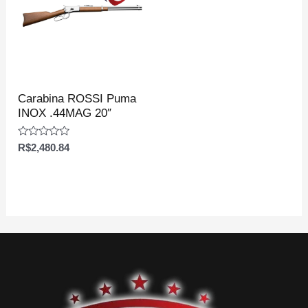
Carabina ROSSI Puma
INOX .44MAG 20″
Avaliação
R$
2,480.84
0
de
5