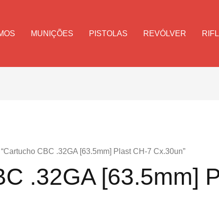
MOS
MUNIÇÕES
PISTOLAS
REVÓLVER
RIF
 “Cartucho CBC .32GA [63.5mm] Plast CH-7 Cx.30un”
BC .32GA [63.5mm] P