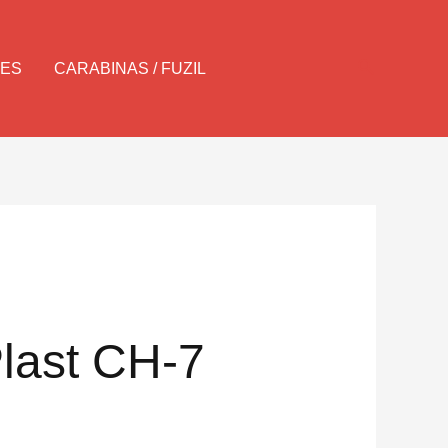
Pesquisar
LES
CARABINAS / FUZIL
last CH-7