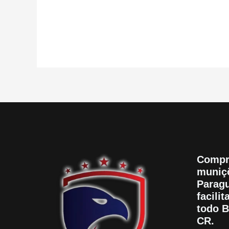
5
Compr
muniçõ
Paragu
facili
todo B
CR.