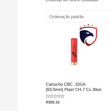
Cartucho CBC .32GA
[63,5mm] Plast CH-7 Cx.30un
Avaliação
R$
95.16
0
de