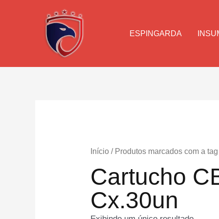
Ir
para
o
ESPINGARDA
INSU
conteúdo
Início
/ Produtos marcados com a tag
Cartucho C
Cx.30un
Exibindo um único resultado