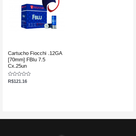
Cartucho Fiocchi .12GA
[70mm] FBlu 7.5
Cx.25un
Avaliação
R$
121.16
0
de
5