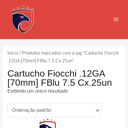
Ir
para
o
MAI
conteúdo
MEN
Início
/ Produtos marcados com a tag “Cartucho Fiocchi
.12GA [70mm] FBlu 7.5 Cx.25un”
Cartucho Fiocchi .12GA
[70mm] FBlu 7.5 Cx.25un
Exibindo um único resultado