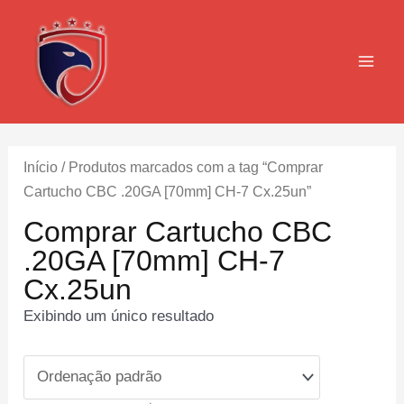
Ir
para
o
MAI
conteúdo
MEN
Início
/ Produtos marcados com a tag “Comprar
Cartucho CBC .20GA [70mm] CH-7 Cx.25un”
Comprar Cartucho CBC
.20GA [70mm] CH-7
Cx.25un
Exibindo um único resultado