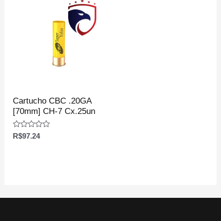
Cartucho CBC .20GA
[70mm] CH-7 Cx.25un
Avaliação
R$
97.24
0
de
5