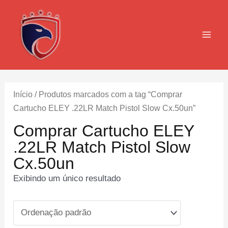
Ir
para
o
MAI
conteúdo
MEN
Início
/ Produtos marcados com a tag “Comprar
Cartucho ELEY .22LR Match Pistol Slow Cx.50un”
Comprar Cartucho ELEY
.22LR Match Pistol Slow
Cx.50un
Exibindo um único resultado