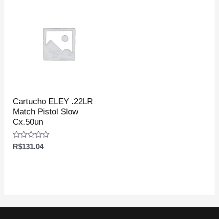
Cartucho ELEY .22LR
Match Pistol Slow
Cx.50un
Avaliação
R$
131.04
0
de
5