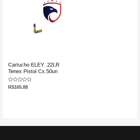
Cartucho ELEY .22LR
Tenex Pistol Cx.50un
Avaliação
R$
165.88
0
de
5