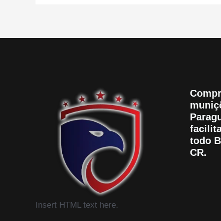
Compr
muniçõ
Paragu
facili
todo B
CR.
Insert HTML text here.