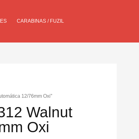
Pesquisar
LES
CARABINAS / FUZIL
utomática 12/76mm Oxi”
312 Walnut
6mm Oxi