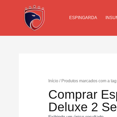
Ir
para
o
ESPINGARDA
INSU
conteúdo
Início
/ Produtos marcados com a ta
Comprar Es
Deluxe 2 S
Exibindo um único resultado