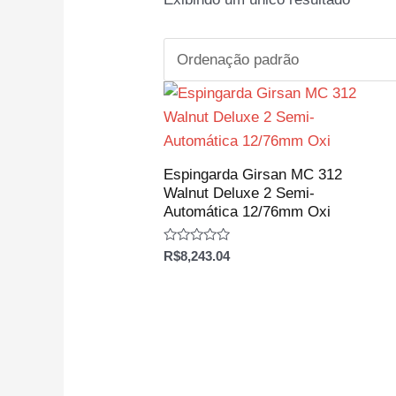
Espingarda Girsan MC 312
Walnut Deluxe 2 Semi-
Automática 12/76mm Oxi
Avaliação
R$
8,243.04
0
de
5