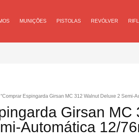
MOS
MUNIÇÕES
PISTOLAS
REVÓLVER
RIF
g “Comprar Espingarda Girsan MC 312 Walnut Deluxe 2 Semi-A
pingarda Girsan MC 
emi-Automática 12/7