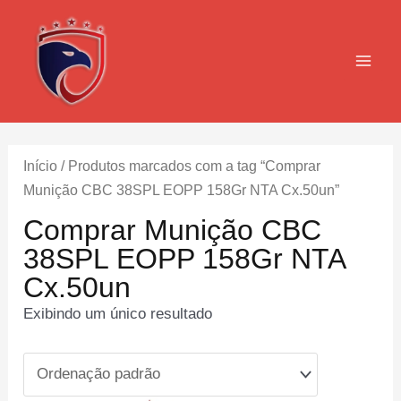
Ir
para
o
MAI
conteúdo
MEN
Início
/ Produtos marcados com a tag “Comprar
Munição CBC 38SPL EOPP 158Gr NTA Cx.50un”
Comprar Munição CBC
38SPL EOPP 158Gr NTA
Cx.50un
Exibindo um único resultado