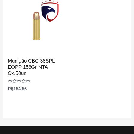
Munição CBC 38SPL
EOPP 158Gr NTA
Cx.50un
Avaliação
R$
154.56
0
de
5