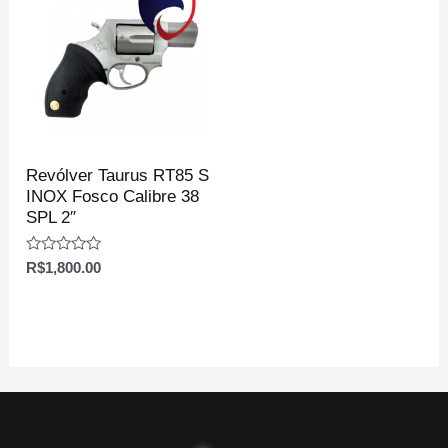
Revólver Taurus RT85 S
INOX Fosco Calibre 38
SPL 2″
Avaliação
R$
1,800.00
0
de
5