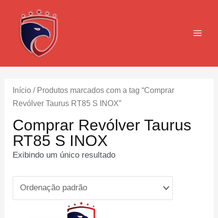
Ir
para
o
MAI
conteúdo
MEN
Início
/ Produtos marcados com a tag “Comprar
Revólver Taurus RT85 S INOX”
Comprar Revólver Taurus
RT85 S INOX
Exibindo um único resultado