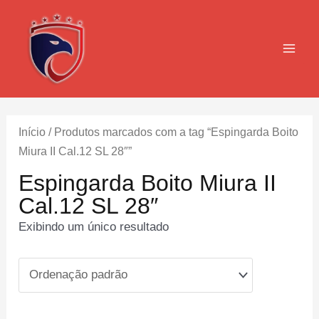
Ir
para
o
MAI
conteúdo
MEN
Início
/ Produtos marcados com a tag “Espingarda Boito
Miura II Cal.12 SL 28″”
Espingarda Boito Miura II
Cal.12 SL 28″
Exibindo um único resultado