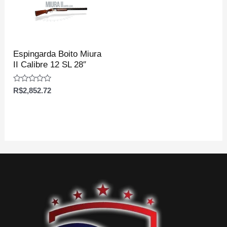
Espingarda Boito Miura
II Calibre 12 SL 28″
Avaliação
R$
2,852.72
0
de
5