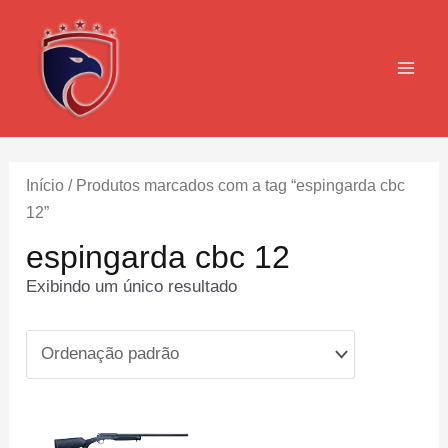
Ir
para
o
MAI
conteúdo
MEN
Início
/ Produtos marcados com a tag “espingarda cbc
12”
espingarda cbc 12
Exibindo um único resultado