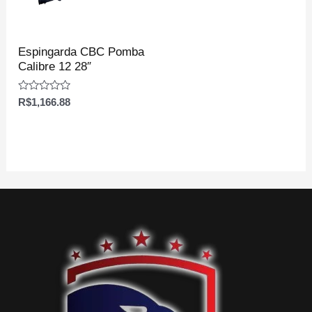
Espingarda CBC Pomba
Calibre 12 28″
Avaliação
R$
1,166.88
0
de
5