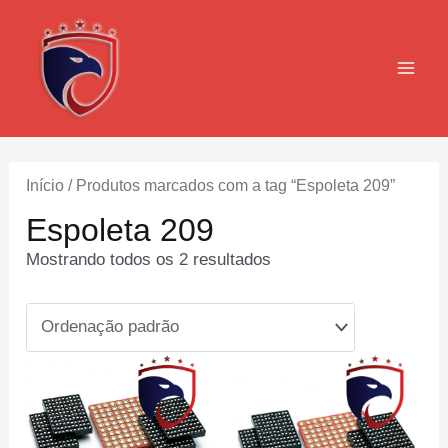
Ir
para
o
MAI
conteúdo
MEN
Início
/ Produtos marcados com a tag “Espoleta 209”
Espoleta 209
Mostrando todos os 2 resultados