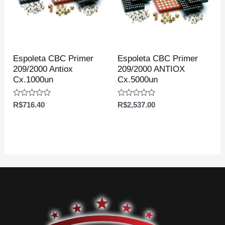
Espoleta CBC Primer
Espoleta CBC Primer
209/2000 Antiox
209/2000 ANTIOX
Cx.1000un
Cx.5000un
Avaliação
Avaliação
R$
716.40
R$
2,537.00
0
0
de
de
5
5