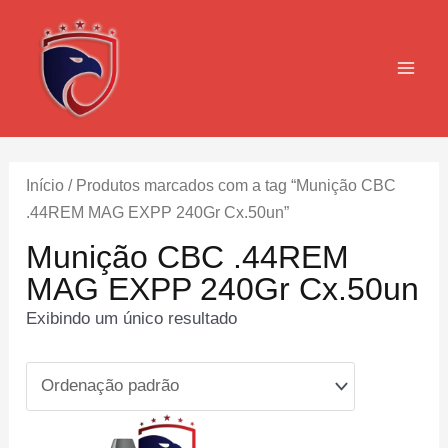
Ir
para
o
MAI
conteúdo
MEN
Início
/ Produtos marcados com a tag “Munição CBC
.44REM MAG EXPP 240Gr Cx.50un”
Munição CBC .44REM
MAG EXPP 240Gr Cx.50un
Exibindo um único resultado