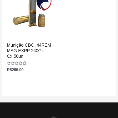
Munição CBC .44REM
MAG EXPP 240Gr
Cx.50un
Avaliação
R$
299.00
0
de
5