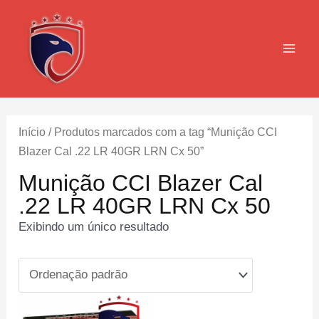
Ir
para
o
MAI
conteúdo
MEN
Início
/ Produtos marcados com a tag “Munição CCI
Blazer Cal .22 LR 40GR LRN Cx 50”
Munição CCI Blazer Cal
.22 LR 40GR LRN Cx 50
Exibindo um único resultado