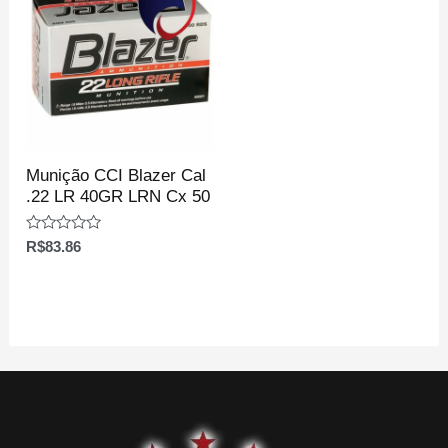
Munição CCI Blazer Cal
.22 LR 40GR LRN Cx 50
Avaliação
R$
83.86
0
de
5