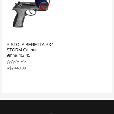
PISTOLA BERETTA PX4
STORM Calibre
9mm/.40/.45
Avaliação
R$
2,440.00
0
de
5