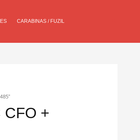
Pesquisar
LES
CARABINAS / FUZIL
P485”
C CFO +