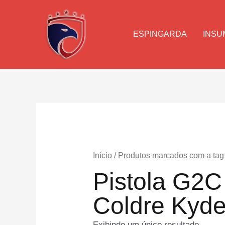
Ir
para
o
ESPINGARDA
INSU
conteúdo
Início
/ Produtos marcados com a ta
Pistola G2
Coldre Kyd
Exibindo um único resultado