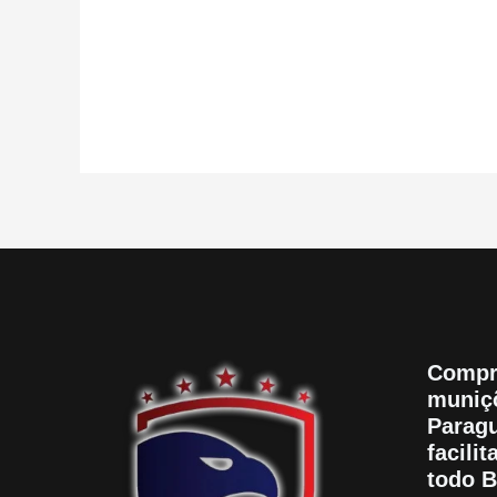
de
5
Compr
muniçõ
Paragu
facili
todo B