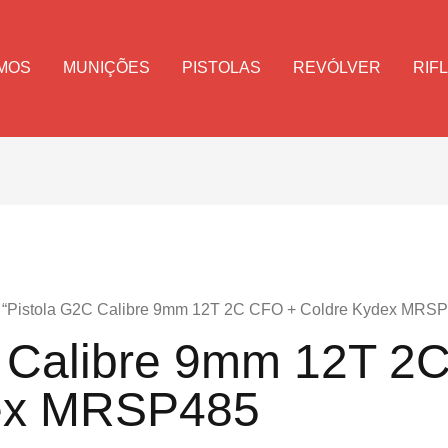
MOS
MUNIÇÕES
PISTOLAS
REVÓLVER
RIF
g “Pistola G2C Calibre 9mm 12T 2C CFO + Coldre Kydex MRS
C Calibre 9mm 12T 2
ex MRSP485