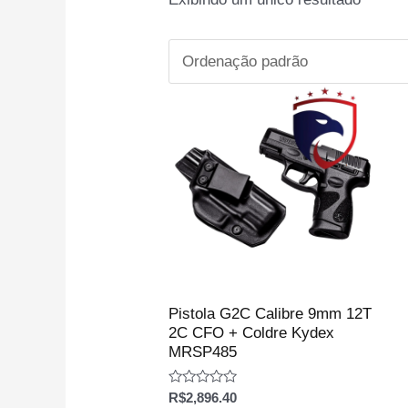
Pistola G2C Calibre 9mm 12T
2C CFO + Coldre Kydex
MRSP485
Avaliação
R$
2,896.40
0