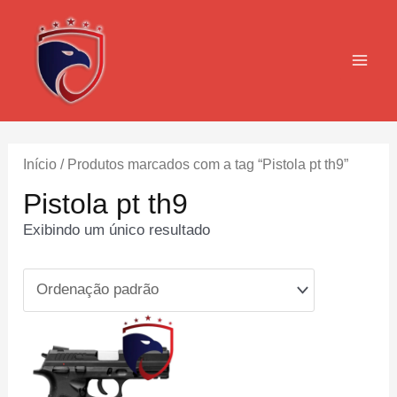
Ir
para
o
MAI
conteúdo
MEN
Início
/ Produtos marcados com a tag “Pistola pt th9”
Pistola pt th9
Exibindo um único resultado