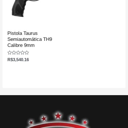
Pistola Taurus
Semiautomática TH9
Calibre 9mm
Avaliação
R$
3,540.16
0
de
5