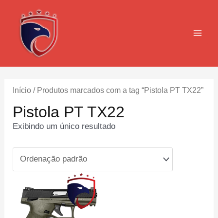
Ir
para
o
MAI
conteúdo
MEN
Início
/ Produtos marcados com a tag “Pistola PT TX22”
Pistola PT TX22
Exibindo um único resultado