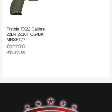
Pistola TX22 Calibre
22LR 2x16T OG/BK
MRSP177
Avaliação
R$
5,235.88
0
de
5