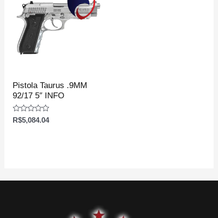
Pistola Taurus .9MM
92/17 5″ INFO
Avaliação
R$
5,084.04
0
de
5