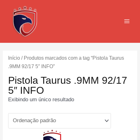
Ir
para
o
MAI
conteúdo
MEN
Início
/ Produtos marcados com a tag “Pistola Taurus
.9MM 92/17 5″ INFO”
Pistola Taurus .9MM 92/17
5″ INFO
Exibindo um único resultado