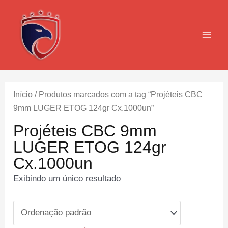
Ir
para
o
MAI
conteúdo
MEN
Início
/ Produtos marcados com a tag “Projéteis CBC
9mm LUGER ETOG 124gr Cx.1000un”
Projéteis CBC 9mm
LUGER ETOG 124gr
Cx.1000un
Exibindo um único resultado