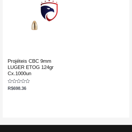
Projéteis CBC 9mm
LUGER ETOG 124gr
Cx.1000un
Avaliação
R$
698.36
0
de
5