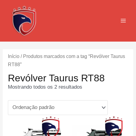
Ir
para
o
MAI
conteúdo
MEN
Início
/ Produtos marcados com a tag “Revólver Taurus
RT88”
Revólver Taurus RT88
Mostrando todos os 2 resultados