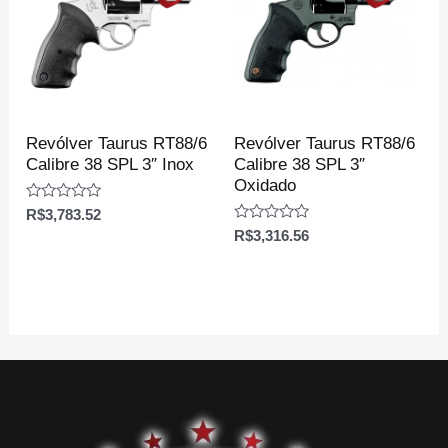
Revólver Taurus RT88/6
Revólver Taurus RT88/6
Calibre 38 SPL 3″ Inox
Calibre 38 SPL 3″
Oxidado
Avaliação
R$
3,783.52
0
Avaliação
R$
3,316.56
de
0
5
de
5