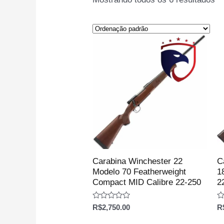
Carabina Winchester 22
C
Modelo 70 Featherweight
1
Compact MID Calibre 22-250
2
Avaliação
Av
R$
2,750.00
R
0
0
de
d