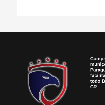
Compr
muniçõ
Paragu
facili
todo B
CR.