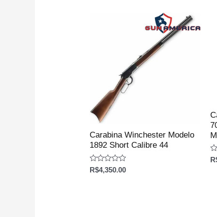
5
5
C
7
Carabina Winchester Modelo
M
1892 Short Calibre 44
Av
R
0
Avaliação
R$
4,350.00
d
0
5
de
5