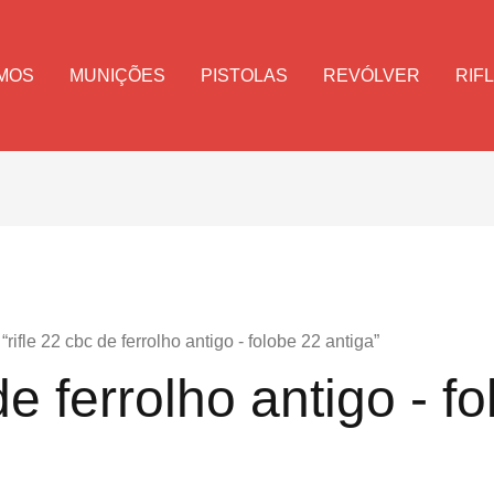
MOS
MUNIÇÕES
PISTOLAS
REVÓLVER
RIF
ifle 22 cbc de ferrolho antigo - folobe 22 antiga”
de ferrolho antigo - f