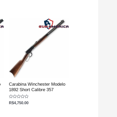
o
Carabina Winchester Modelo
1892 Short Calibre 357
Avaliação
R$
4,750.00
0
de
5