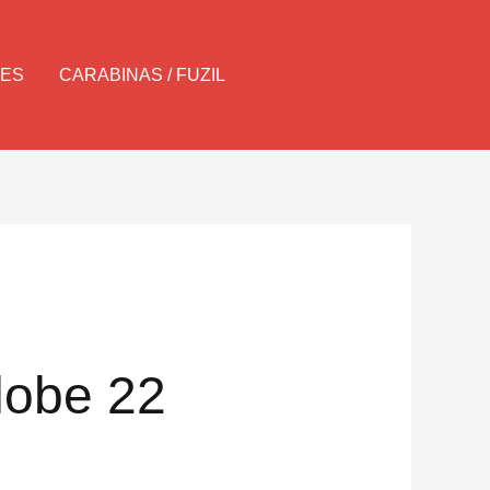
Pesquisar
LES
CARABINAS / FUZIL
olobe 22