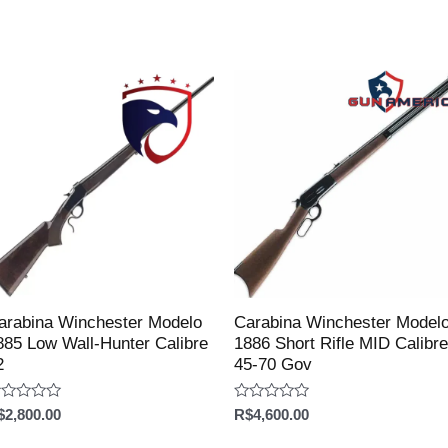
arabina Winchester Modelo
Carabina Winchester Model
885 Low Wall-Hunter Calibre
1886 Short Rifle MID Calibre
2
45-70 Gov
aliação
Avaliação
$
2,800.00
R$
4,600.00
0
e
de