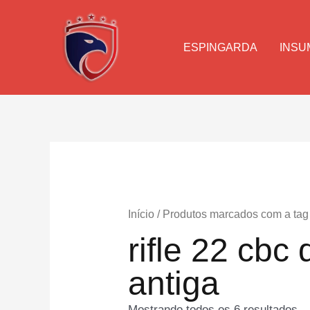
Ir
para
o
ESPINGARDA
INSU
conteúdo
Início
/ Produtos marcados com a tag “r
rifle 22 cbc 
antiga
Mostrando todos os 6 resultados