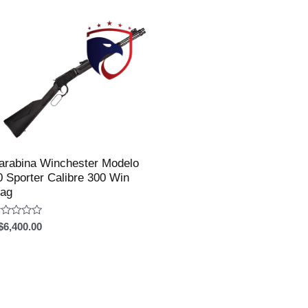
5
arabina Winchester Modelo
0 Sporter Calibre 300 Win
ag
aliação
$
6,400.00
e