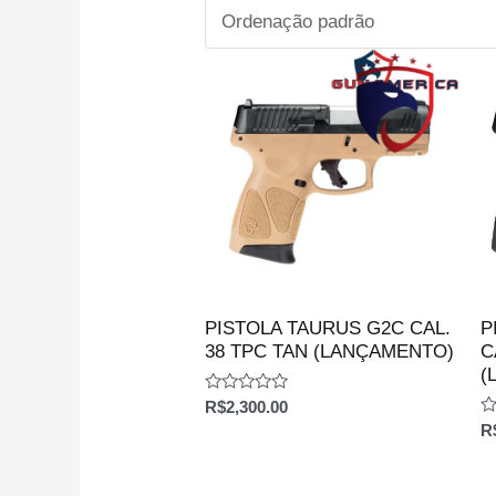
PISTOLA TAURUS G2C CAL.
P
38 TPC TAN (LANÇAMENTO)
C
(
Avaliação
R$
2,300.00
0
Av
R
de
0
5
d
5