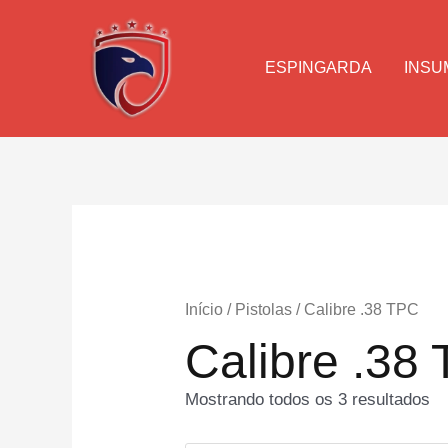
Ir
para
o
ESPINGARDA
INSU
conteúdo
Início
/
Pistolas
/ Calibre .38 TPC
Calibre .38
Mostrando todos os 3 resultados