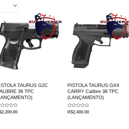
ISTOLA TAURUS G2C
PISTOLA TAURUS GX4
ALIBRE 38 TPC
CARRY Calibre 38 TPC
LANÇAMENTO)
(LANÇAMENTO)
aliação
Avaliação
$
2,200.00
R$
2,400.00
0
e
de
5