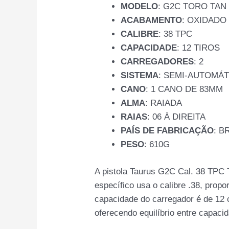
MODELO
: G2C TORO TAN
ACABAMENTO
: OXIDADO
CALIBRE
: 38 TPC
CAPACIDADE
: 12 TIROS
CARREGADORES
: 2
SISTEMA
: SEMI-AUTOMÁT
CANO
: 1 CANO DE 83MM
ALMA
: RAIADA
RAIAS
: 06 À DIREITA
PAÍS DE FABRICAÇÃO
: B
PESO
: 610G
A pistola Taurus G2C Cal. 38 TPC
específico usa o calibre .38, prop
capacidade do carregador é de 12 c
oferecendo equilíbrio entre capaci