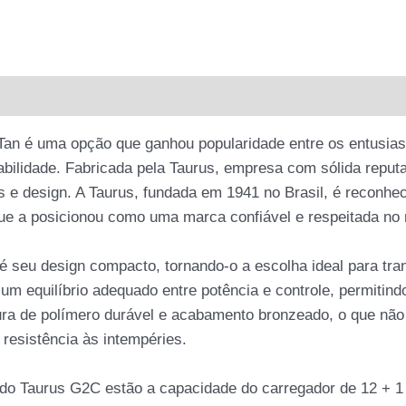
(LANÇAMENTO)
quantidade
l
Avaliações (0)
Tan é uma opção que ganhou popularidade entre os entusiast
bilidade. Fabricada pela Taurus, empresa com sólida reput
s e design. A Taurus, fundada em 1941 no Brasil, é reconhe
que a posicionou como uma marca confiável e respeitada no
seu design compacto, tornando-o a escolha ideal para tran
 um equilíbrio adequado entre potência e controle, permitin
ura de polímero durável e acabamento bronzeado, o que não
resistência às intempéries.
s do Taurus G2C estão a capacidade do carregador de 12 + 1