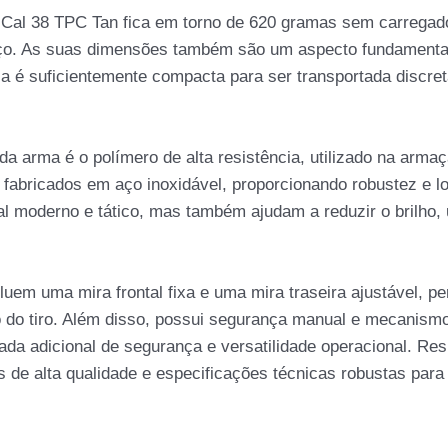
al 38 TPC Tan fica em torno de 620 gramas sem carregador, 
o. As suas dimensões também são um aspecto fundamental
a é suficientemente compacta para ser transportada discret
da arma é o polímero de alta resistência, utilizado na armaç
 fabricados em aço inoxidável, proporcionando robustez e l
l moderno e tático, mas também ajudam a reduzir o brilho, 
cluem uma mira frontal fixa e uma mira traseira ajustável, p
 do tiro. Além disso, possui segurança manual e mecanismo
da adicional de segurança e versatilidade operacional. Re
 de alta qualidade e especificações técnicas robustas para