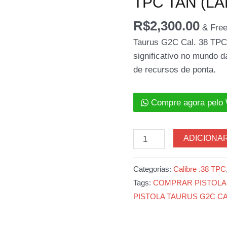
TPC TAN (L
R$
2,300.00
& Free
Taurus G2C Cal. 38 TPC
significativo no mundo 
de recursos de ponta.
Compre agora pelo
PISTOLA
ADICIONA
TAURUS
G2C
Categorias:
Calibre .38 TPC
CAL.
Tags:
COMPRAR PISTOLA 
38
PISTOLA TAURUS G2C CAL
TPC
TAN