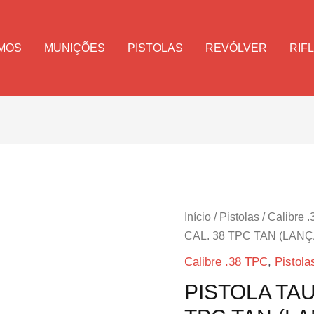
MOS
MUNIÇÕES
PISTOLAS
REVÓLVER
RIF
Início
/
Pistolas
/
Calibre 
CAL. 38 TPC TAN (LAN
Calibre .38 TPC
,
Pistola
PISTOLA TA