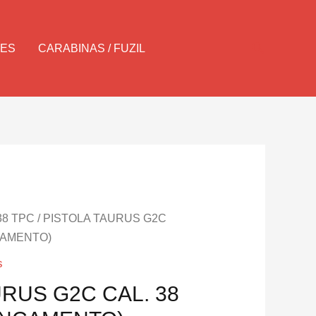
Pesquisar
LES
CARABINAS / FUZIL
.38 TPC
/ PISTOLA TAURUS G2C
ÇAMENTO)
s
URUS G2C CAL. 38