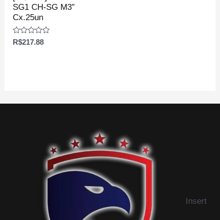
SG1 CH-SG M3″
Cx.25un
Avaliação
R$
217.88
0
de
5
Insert