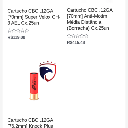
Cartucho CBC .12GA
Cartucho CBC .12GA
[70mm] Anti-Motim
[70mm] Super Velox CH-
Média Distância
3 AEL Cx.25un
(Borracha) Cx.25un
Avaliação
R$
119.08
0
Avaliação
R$
415.48
de
0
5
de
5
Cartucho CBC .12GA
[76,2mm] Knock Plus