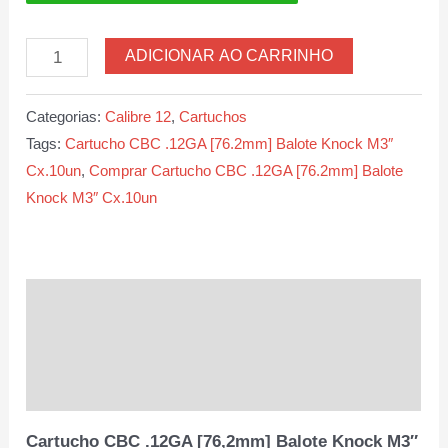
Cartucho
ADICIONAR AO CARRINHO
CBC
.12GA
Categorias:
Calibre 12
,
Cartuchos
[76,2mm]
Tags:
Cartucho CBC .12GA [76.2mm] Balote Knock M3″
Balote
Cx.10un
,
Comprar Cartucho CBC .12GA [76.2mm] Balote
Knock
Knock M3″ Cx.10un
M3″
Cx.10un
quantidade
Descrição
Informação adicional
Avaliações (0)
Cartucho CBC .12GA [76,2mm] Balote Knock M3″