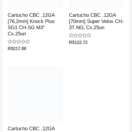
Cartucho CBC .12GA
Cartucho CBC .12GA
[76,2mm] Knock Plus
[70mm] Super Velox CH-
SG1 CH-SG M3″
3T AEL Cx.25un
Cx.25un
Avaliação
R$
122.72
0
Avaliação
R$
217.88
de
0
5
de
5
Cartucho CBC .12GA