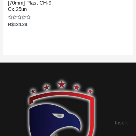
[70mm] Plast CH-9
Cx.25un
Avaliação
R$
124.28
0
de
5
Insert