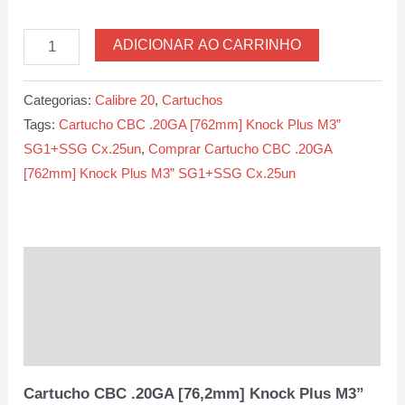
Cartucho
ADICIONAR AO CARRINHO
CBC
.20GA
Categorias:
Calibre 20
,
Cartuchos
[76,2mm]
Tags:
Cartucho CBC .20GA [762mm] Knock Plus M3”
Knock
SG1+SSG Cx.25un
,
Comprar Cartucho CBC .20GA
Plus
[762mm] Knock Plus M3” SG1+SSG Cx.25un
M3”
SG1+SSG
Cx.25un
quantidade
Descrição
Informação adicional
Avaliações (0)
Cartucho CBC .20GA [76,2mm] Knock Plus M3”