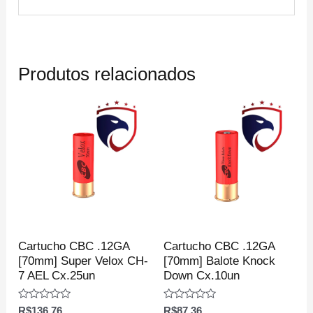
Produtos relacionados
Cartucho CBC .12GA
Cartucho CBC .12GA
[70mm] Super Velox CH-
[70mm] Balote Knock
7 AEL Cx.25un
Down Cx.10un
Avaliação
Avaliação
R$
136.76
R$
87.36