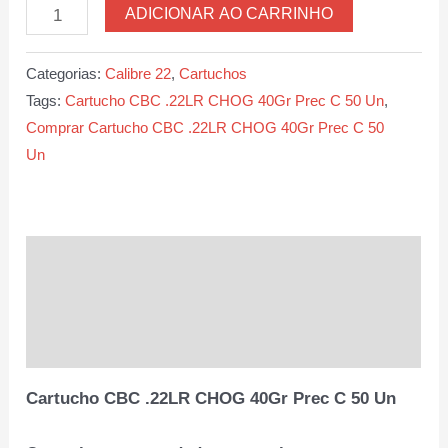
Cartucho
ADICIONAR AO CARRINHO
CBC
.22LR
Categorias:
Calibre 22
,
Cartuchos
CHOG
Tags:
Cartucho CBC .22LR CHOG 40Gr Prec C 50 Un
,
40Gr
Comprar Cartucho CBC .22LR CHOG 40Gr Prec C 50
Prec
Un
C
50
Un
quantidade
Descrição
Informação adicional
Avaliações (0)
Cartucho CBC .22LR CHOG 40Gr Prec C 50 Un