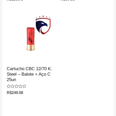
0
0
de
de
5
5
Cartucho CBC 12/70 K.
Steel – Balote + Aço C
25un
Avaliação
R$
249.08
0
de
5