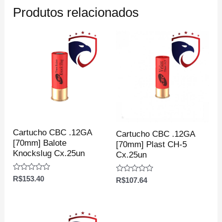
Produtos relacionados
Cartucho CBC .12GA
Cartucho CBC .12GA
[70mm] Balote
[70mm] Plast CH-5
Knockslug Cx.25un
Cx.25un
Avaliação
R$
153.40
Avaliação
R$
107.64
0
0
de
de
5
5