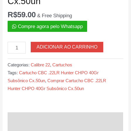
Cx.50un
R$
59.00
& Free Shipping
Compre agora pelo Whatsapp
Cartucho
ADICIONAR AO CARRINHO
CBC
.22LR
Categorias:
Calibre 22
,
Cartuchos
Hunter
Tags:
Cartucho CBC .22LR Hunter CHPO 40Gr
CHPO
Subsônico Cx.50un
,
Comprar Cartucho CBC .22LR
40Gr
Hunter CHPO 40Gr Subsônico Cx.50un
Subsônico
Cx.50un
quantidade
Descrição