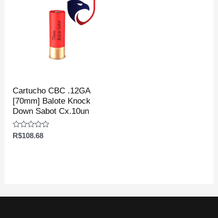
Cartucho CBC .12GA
[70mm] Balote Knock
Down Sabot Cx.10un
Avaliação
R$
108.68
0
de
5