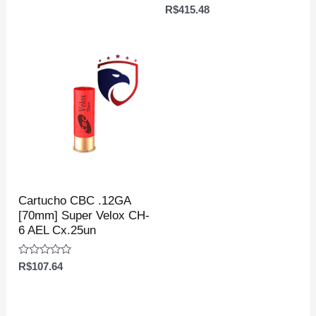
0
Avaliação
R$
415.48
de
0
5
de
5
Cartucho CBC .12GA
[70mm] Super Velox CH-
6 AEL Cx.25un
Avaliação
R$
107.64
0
de
5