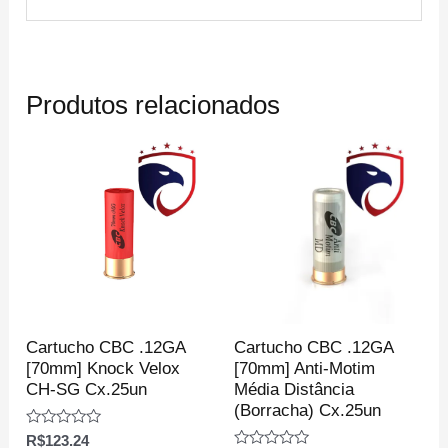
Produtos relacionados
Cartucho CBC .12GA
Cartucho CBC .12GA
[70mm] Anti-Motim
[70mm] Knock Velox
Média Distância
CH-SG Cx.25un
(Borracha) Cx.25un
Avaliação
R$
123.24