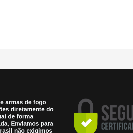
5
e armas de fogo
es diretamente do
ai de forma
tada, Enviamos para
rasil não exigimos