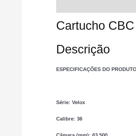
Descrição
Informação adiciona
Cartucho CBC 
Descrição
ESPECIFICAÇÕES DO PRODUT
Série:
Velox
Calibre:
36
Câmara (mm):
63,500