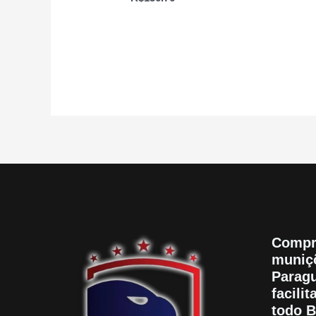
0
5
de
5
Compr
muniçõ
Paragu
facili
todo B