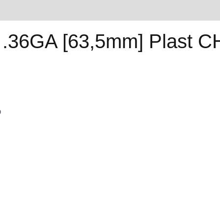
quantidade
l
Avaliações (0)
.36GA [63,5mm] Plast C
O