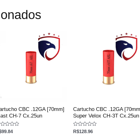
cionados
artucho CBC .12GA [70mm]
Cartucho CBC .12GA [70mm
last CH-7 Cx.25un
Super Velox CH-3T Cx.25un
aliação
Avaliação
$
99.84
R$
128.96
0
e
de