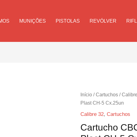
MOS
MUNIÇÕES
PISTOLAS
REVÓLVER
RIF
Início
/
Cartuchos
/
Calibr
Plast CH-5 Cx.25un
Calibre 32
,
Cartuchos
Cartucho CB