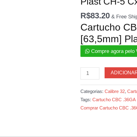
Plast CH-5 C
R$
83.20
& Free Shi
Cartucho C
[63,5mm] Pl
Compre agora pelo
Cartucho
ADICIONA
CBC
.36GA
Categorias:
Calibre 32
,
Cart
[63,5mm]
Tags:
Cartucho CBC .36GA 
Plast
Comprar Cartucho CBC .36
CH-
5
Cx.25un