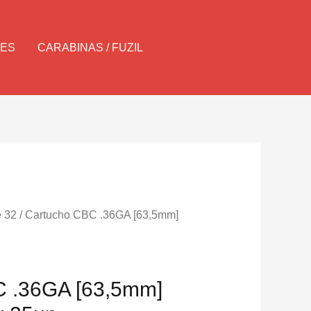
Pesquisar
LES
CARABINAS / FUZIL
e 32
/ Cartucho CBC .36GA [63,5mm]
C .36GA [63,5mm]