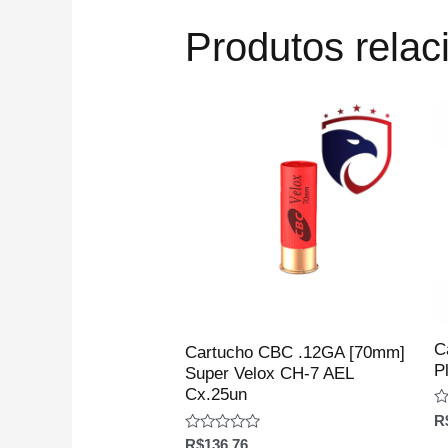
Produtos rela
C
Cartucho CBC .12GA [70mm]
P
Super Velox CH-7 AEL
Cx.25un
Av
R
0
Avaliação
R$
136.76
d