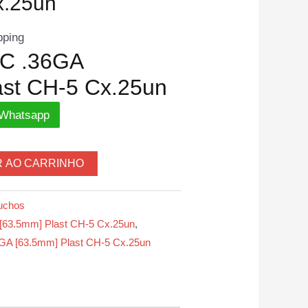
x.25un
pping
BC .36GA
ast CH-5 Cx.25un
 Whatsapp
R AO CARRINHO
uchos
[63.5mm] Plast CH-5 Cx.25un
,
GA [63.5mm] Plast CH-5 Cx.25un