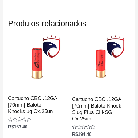
Produtos relacionados
Cartucho CBC .12GA
Cartucho CBC .12GA
[70mm] Balote
[70mm] Balote Knock
Knockslug Cx.25un
Slug Plus CH-SG
Cx.25un
Avaliação
R$
153.40
0
Avaliação
R$
194.48
de
0