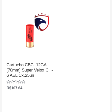
5
de
5
Cartucho CBC .12GA
[70mm] Super Velox CH-
6 AEL Cx.25un
Avaliação
R$
107.64
0
de
5