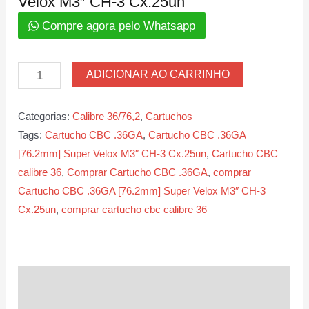
Velox M3″ CH-3 Cx.25un
Compre agora pelo Whatsapp
Cartucho
ADICIONAR AO CARRINHO
CBC
.36GA
Categorias:
Calibre 36/76,2
,
Cartuchos
[76,2mm]
Tags:
Cartucho CBC .36GA
,
Cartucho CBC .36GA
Super
[76.2mm] Super Velox M3″ CH-3 Cx.25un
,
Cartucho CBC
Velox
calibre 36
,
Comprar Cartucho CBC .36GA
,
comprar
M3″
Cartucho CBC .36GA [76.2mm] Super Velox M3″ CH-3
CH-
Cx.25un
,
comprar cartucho cbc calibre 36
3
Cx.25un
quantidade
Descrição