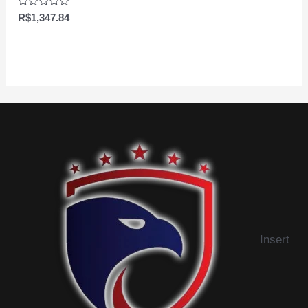
Avaliação
R$
1,347.84
0
de
5
Insert