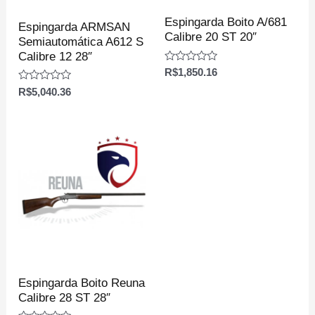
Espingarda Boito A/681
Espingarda ARMSAN
Calibre 20 ST 20″
Semiautomática A612 S
Calibre 12 28″
Avaliação
R$
1,850.16
0
Avaliação
de
R$
5,040.36
0
5
de
5
Espingarda Boito Reuna
Calibre 28 ST 28″