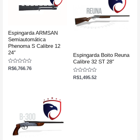
Espingarda ARMSAN
Semiautomática
Phenoma S Calibre 12
24″
Espingarda Boito Reuna
Calibre 32 ST 28″
Avaliação
R$
6,766.76
0
de
Avaliação
R$
1,495.52
5
0
de
5