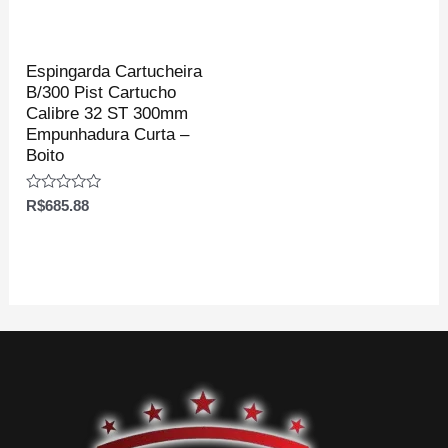
Espingarda Cartucheira
B/300 Pist Cartucho
Calibre 32 ST 300mm
Empunhadura Curta –
Boito
Avaliação
R$
685.88
0
de
5