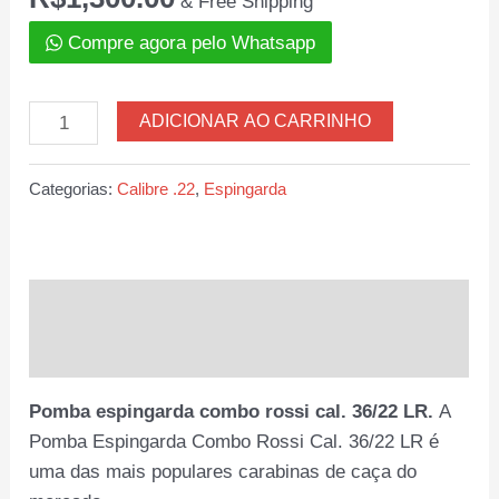
& Free Shipping
Compre agora pelo Whatsapp
Espingarda
ADICIONAR AO CARRINHO
combo
Rossi
Categorias:
Calibre .22
,
Espingarda
Pomba
CAL.
36
/
Descrição
22
Avaliações (0)
LR
quantidade
Pomba espingarda combo rossi cal. 36/22 LR.
A
Pomba Espingarda Combo Rossi Cal. 36/22 LR é
uma das mais populares carabinas de caça do