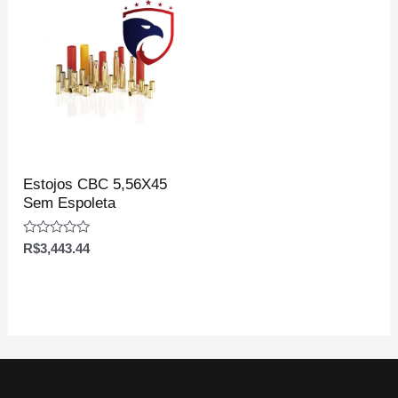
Estojos CBC 5,56X45
Sem Espoleta
Avaliação
R$
3,443.44
0
de
5