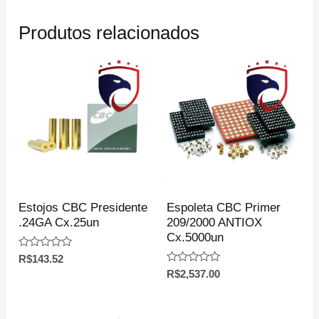
Produtos relacionados
Estojos CBC Presidente
Espoleta CBC Primer
.24GA Cx.25un
209/2000 ANTIOX
Cx.5000un
Avaliação
R$
143.52
0
Avaliação
R$
2,537.00
de
0
5
de
5