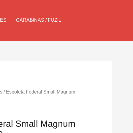
Pesquisar
LES
CARABINAS / FUZIL
as
/ Espoleta Federal Small Magnum
eral Small Magnum