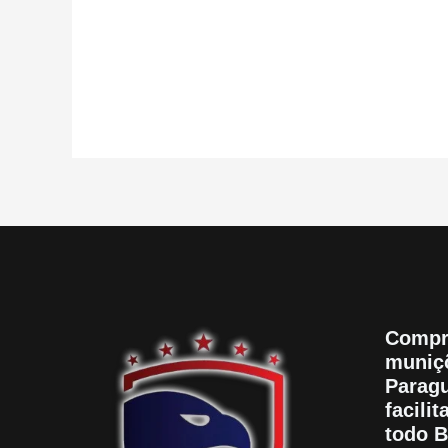
0
0
de
d
5
5
Compr
muniçõ
Paragu
facili
todo B