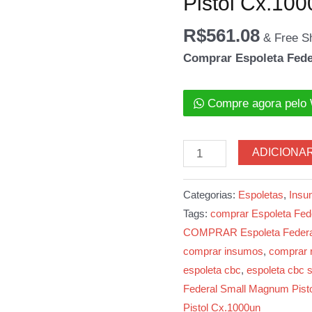
Pistol Cx.10
R$
561.08
& Free S
Comprar Espoleta Fede
Compre agora pelo
Espoleta
ADICIONA
Federal
Small
Categorias:
Espoletas
,
Insu
Magnum
Tags:
comprar Espoleta Fed
Pistol
COMPRAR Espoleta Federal
Cx.1000un
comprar insumos
,
comprar 
quantidade
espoleta cbc
,
espoleta cbc s
Federal Small Magnum Pisto
Pistol Cx.1000un