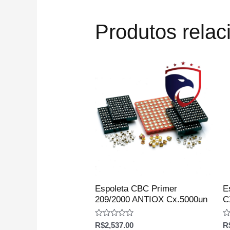
Produtos rela
Espoleta CBC Primer
E
209/2000 ANTIOX Cx.5000un
C
Avaliação
Av
R$
2,537.00
R