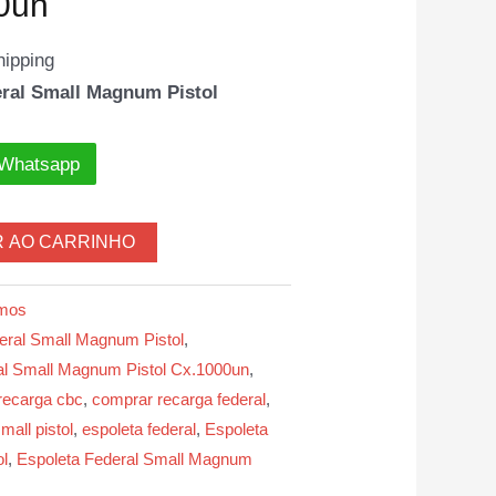
00un
hipping
ral Small Magnum Pistol
 Whatsapp
R AO CARRINHO
mos
eral Small Magnum Pistol
,
 Small Magnum Pistol Cx.1000un
,
recarga cbc
,
comprar recarga federal
,
mall pistol
,
espoleta federal
,
Espoleta
l
,
Espoleta Federal Small Magnum