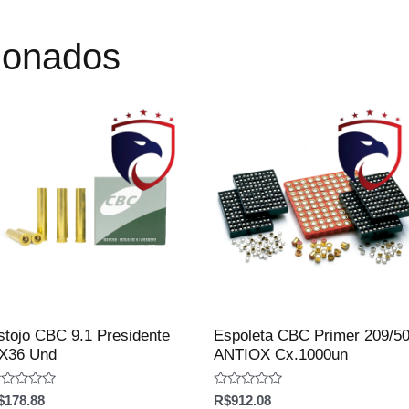
cionados
stojo CBC 9.1 Presidente
Espoleta CBC Primer 209/5
X36 Und
ANTIOX Cx.1000un
aliação
Avaliação
$
178.88
R$
912.08