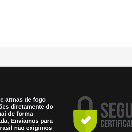
0
e
de
5
e armas de fogo
es diretamente do
ai de forma
tada, Enviamos para
rasil não exigimos