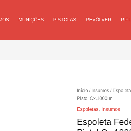
MOS
MUNIÇÕES
PISTOLAS
REVÓLVER
RIF
Início
/
Insumos
/
Espolet
Pistol Cx.1000un
Espoletas
,
Insumos
Espoleta Fed