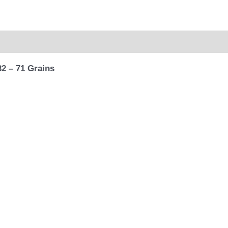
quantidade
l
Avaliações (0)
32 – 71 Grains