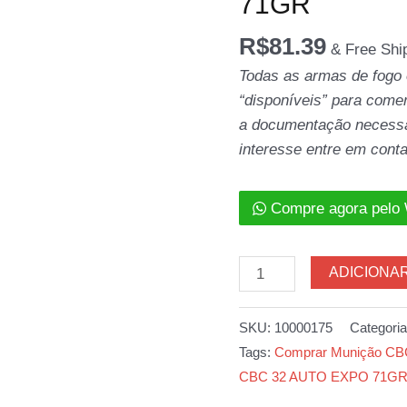
71GR
R$
81.39
& Free Shi
Todas as armas de fogo
“disponíveis” para comer
a documentação necessár
interesse entre em conta
Compre agora pelo
Munição
ADICIONA
CBC
32
SKU:
10000175
Categori
AUTO
Tags:
Comprar Munição C
EXPO
CBC 32 AUTO EXPO 71G
71GR