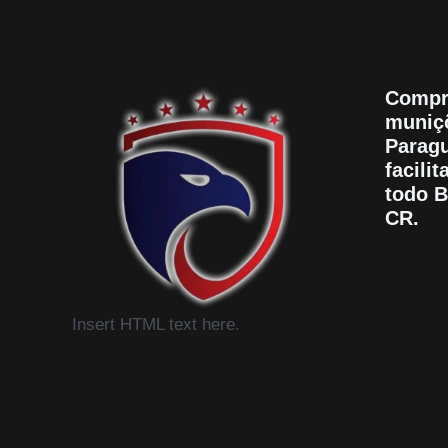
Compr
muniçõ
Paragu
facili
todo B
CR.
Insert HTML text here.