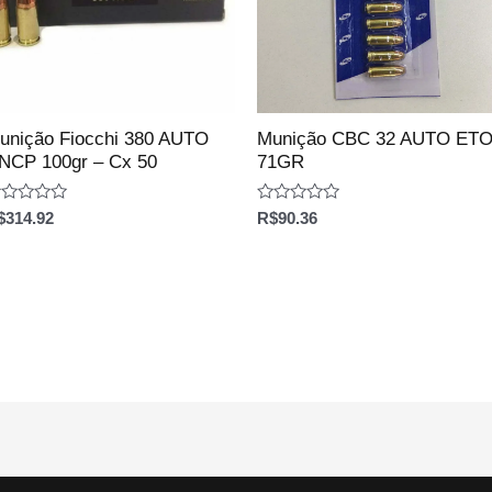
unição Fiocchi 380 AUTO
Munição CBC 32 AUTO ET
NCP 100gr – Cx 50
71GR
aliação
Avaliação
$
314.92
R$
90.36
0
e
de
5