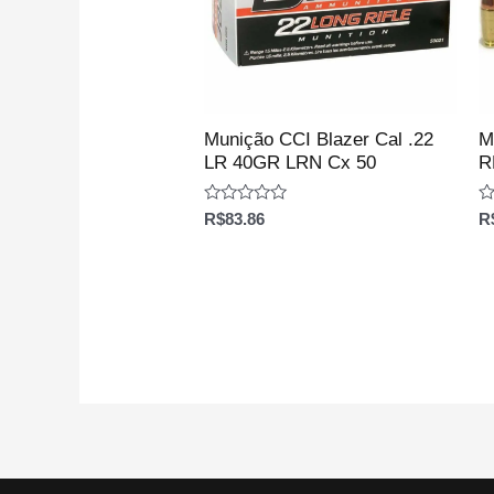
Munição CCI Blazer Cal .22
M
LR 40GR LRN Cx 50
R
Avaliação
Av
R$
83.86
R
0
0
de
d
5
5