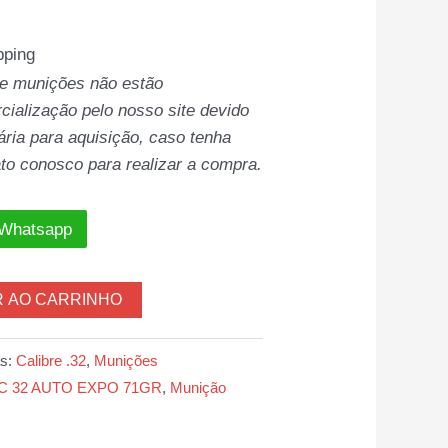
pping
 e munições não estão
cialização pelo nosso site devido
ia para aquisição, caso tenha
to conosco para realizar a compra.
 Whatsapp
R AO CARRINHO
as:
Calibre .32
,
Munições
BC 32 AUTO EXPO 71GR
,
Munição
R