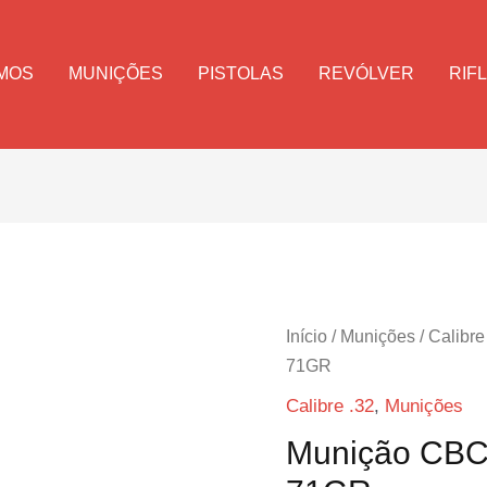
MOS
MUNIÇÕES
PISTOLAS
REVÓLVER
RIF
Início
/
Munições
/
Calibre
71GR
Calibre .32
,
Munições
Munição CB