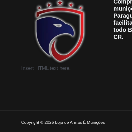
Compr
muniçõ
Paragu
facili
todo B
CR.
Insert HTML text here.
Copyright © 2026 Loja de Armas É Munições