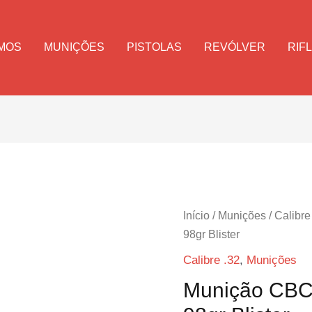
MOS
MUNIÇÕES
PISTOLAS
REVÓLVER
RIF
Início
/
Munições
/
Calibre
98gr Blister
Calibre .32
,
Munições
Munição CB