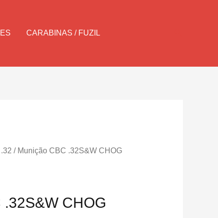
Pesquisar
LES
CARABINAS / FUZIL
 .32
/ Munição CBC .32S&W CHOG
C .32S&W CHOG