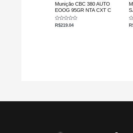
Munição CBC 380 AUTO
M
EOOG 95GR NTA CXT C
S
Avaliação
Av
R$
219.04
R
0
0
de
d
5
5