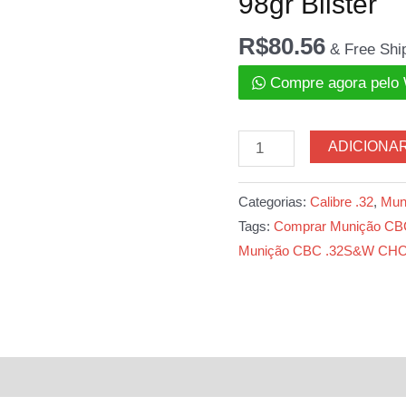
98gr Blister
R$
80.56
& Free Shi
Compre agora pelo
Munição
ADICIONA
CBC
.32S&W
Categorias:
Calibre .32
,
Mun
CHOG
Tags:
Comprar Munição CB
98gr
Munição CBC .32S&W CHOG
Blister
quantidade
l
Avaliações (0)