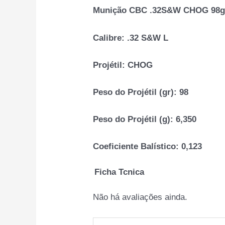
Munição CBC .32S&W CHOG 98gr
Calibre:
.32 S&W L
Projétil:
CHOG
Peso do Projétil (gr):
98
Peso do Projétil (g):
6,350
Coeficiente Balístico:
0,123
Ficha Tcnica
Não há avaliações ainda.