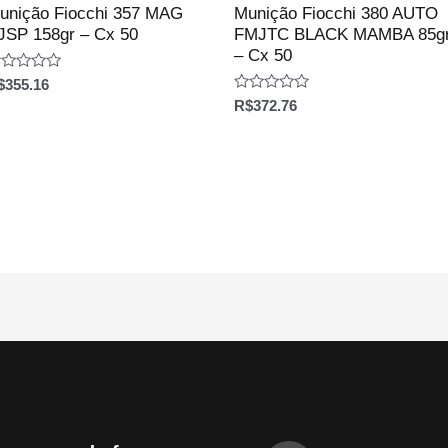
unição Fiocchi 357 MAG
Munição Fiocchi 380 AUTO
JSP 158gr – Cx 50
FMJTC BLACK MAMBA 85g
– Cx 50
aliação
$
355.16
Avaliação
R$
372.76
e
0
de
5