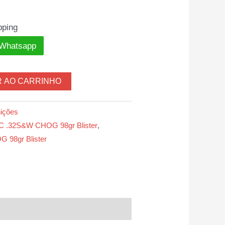
pping
 Whatsapp
R AO CARRINHO
ições
C .32S&W CHOG 98gr Blister
,
 98gr Blister