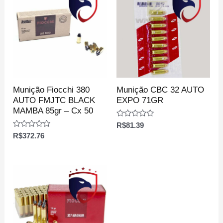
Munição Fiocchi 380
Munição CBC 32 AUTO
AUTO FMJTC BLACK
EXPO 71GR
MAMBA 85gr – Cx 50
Avaliação
R$
81.39
0
Avaliação
R$
372.76
de
0
5
de
5