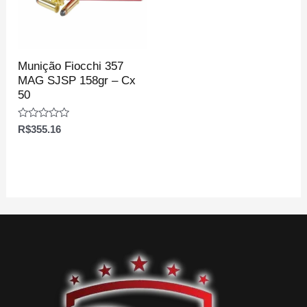
Munição Fiocchi 357
MAG SJSP 158gr – Cx
50
Avaliação
R$
355.16
0
de
5