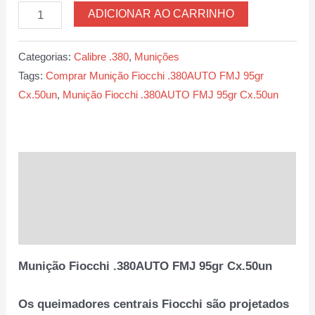
Munição
ADICIONAR AO CARRINHO
Fiocchi
.380AUTO
Categorias:
Calibre .380
,
Munições
FMJ
Tags:
Comprar Munição Fiocchi .380AUTO FMJ 95gr
95gr
Cx.50un
,
Munição Fiocchi .380AUTO FMJ 95gr Cx.50un
Cx.50un
quantidade
Descrição
Informação adicional
Avaliações (0)
Munição Fiocchi .380AUTO FMJ 95gr Cx.50un
Os queimadores centrais Fiocchi são projetados