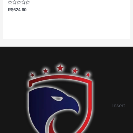
Avaliação
R$
624.60
0
de
5
Insert