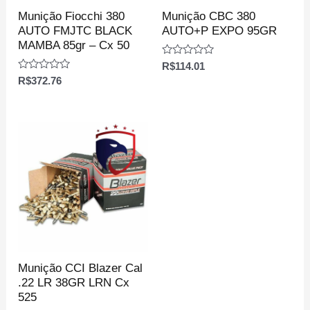
Munição Fiocchi 380
Munição CBC 380
AUTO FMJTC BLACK
AUTO+P EXPO 95GR
MAMBA 85gr – Cx 50
Avaliação
R$
114.01
0
Avaliação
R$
372.76
de
0
5
de
5
Munição CCI Blazer Cal
.22 LR 38GR LRN Cx
525