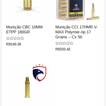
Munição CBC 10MM
Munição CCI 17HMR V-
ETPP 180GR
MAX Polymer-tip 17
Grains – Cx 50
Avaliação
R$
140.36
0
Avaliação
R$
332.42
de
0
5
de
5