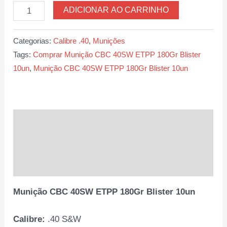
Munição
ADICIONAR AO CARRINHO
CBC
40SW
Categorias:
Calibre .40
,
Munições
ETPP
Tags:
Comprar Munição CBC 40SW ETPP 180Gr Blister
180Gr
10un
,
Munição CBC 40SW ETPP 180Gr Blister 10un
Blister
10un
quantidade
Descrição
Informação adicional
Avaliações (0)
Munição CBC 40SW ETPP 180Gr Blister 10un
Calibre:
.40 S&W