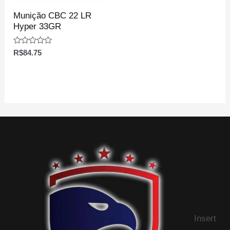
Munição CBC 22 LR
Hyper 33GR
Avaliação
R$
84.75
0
de
5
Insert