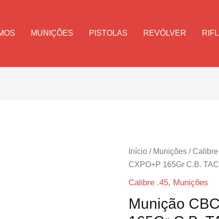
MOS
MUNIÇÕES
PISTOLAS
REVÓLVER
RIF
Início
/
Munições
/
Calibre
CXPO+P 165Gr C.B. TACT
Calibre .45
,
Munições
Munição CB