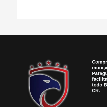
Compr
muniçõ
Paragu
facili
todo B
CR.