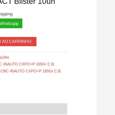
ACT Blister 10un
hipping
 Whatsapp
R AO CARRINHO
ições
BC 45AUTO CXPO+P 165Gr C.B.
 CBC 45AUTO CXPO+P 165Gr C.B.