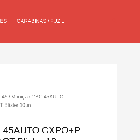
Pesquisar
LES
CARABINAS / FUZIL
 .45
/ Munição CBC 45AUTO
 Blister 10un
C 45AUTO CXPO+P