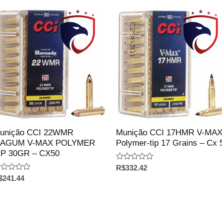
unição CCI 22WMR
Munição CCI 17HMR V-MA
AGUM V-MAX POLYMER
Polymer-tip 17 Grains – Cx 
IP 30GR – CX50
Avaliação
R$
332.42
0
aliação
$
241.44
de
5
e