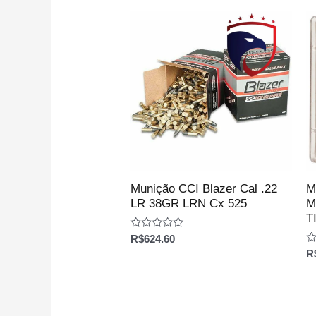
Munição CCI Blazer Cal .22
M
LR 38GR LRN Cx 525
M
T
Avaliação
R$
624.60
0
Av
R
de
0
5
d
5