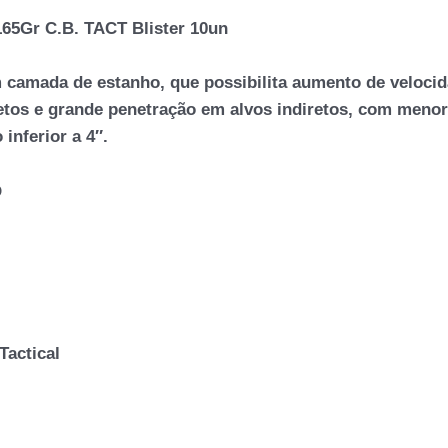
5Gr C.B. TACT Blister 10un
 camada de estanho, que possibilita aumento de velocid
etos e grande penetração em alvos indiretos, com meno
nferior a 4″.
O
actical