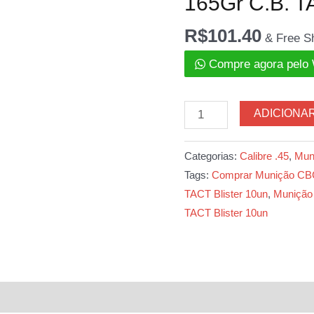
165Gr C.B. T
R$
101.40
& Free S
Compre agora pelo
Munição
ADICIONA
CBC
45AUTO
Categorias:
Calibre .45
,
Mun
CXPO+P
Tags:
Comprar Munição C
165Gr
TACT Blister 10un
,
Munição
C.B.
TACT Blister 10un
TACT
Blister
10un
quantidade
l
Avaliações (0)