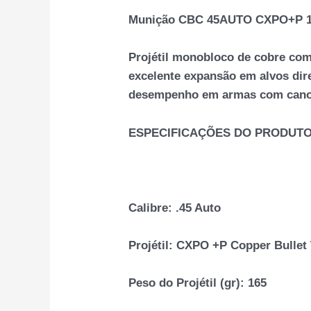
Munição CBC 45AUTO CXPO+P 16
Projétil monobloco de cobre com
excelente expansão em alvos dir
desempenho em armas com cano i
ESPECIFICAÇÕES DO PRODUT
Calibre:
.45 Auto
Projétil:
CXPO +P Copper Bullet T
Peso do Projétil (gr):
165