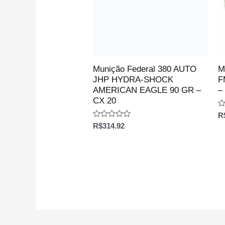
Munição Federal 380 AUTO
M
JHP HYDRA-SHOCK
F
AMERICAN EAGLE 90 GR –
–
CX 20
Av
R
0
Avaliação
R$
314.92
d
0
5
de
5