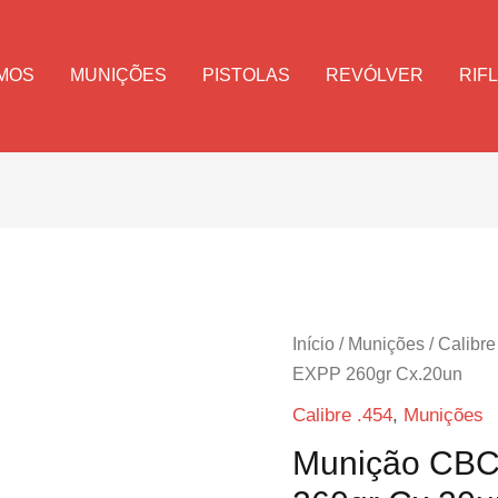
MOS
MUNIÇÕES
PISTOLAS
REVÓLVER
RIF
Início
/
Munições
/
Calibre
EXPP 260gr Cx.20un
Calibre .454
,
Munições
Munição CBC