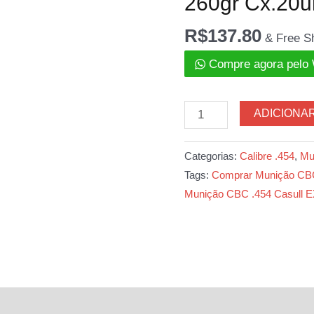
260gr Cx.20u
R$
137.80
& Free S
Compre agora pelo
Munição
ADICIONA
CBC
.454
Categorias:
Calibre .454
,
Mu
Casull
Tags:
Comprar Munição CBC
EXPP
Munição CBC .454 Casull 
260gr
Cx.20un
quantidade
l
Avaliações (0)