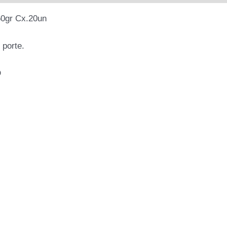
0gr Cx.20un
 porte.
O