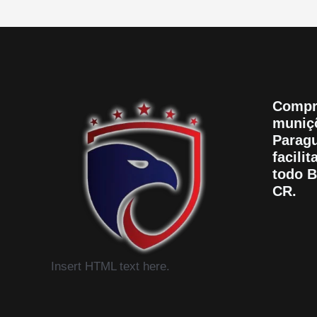
Compr
muniçõ
Paragu
facili
todo B
CR.
Insert HTML text here.