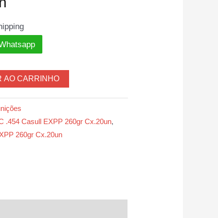
n
hipping
 Whatsapp
R AO CARRINHO
nições
 .454 Casull EXPP 260gr Cx.20un
,
EXPP 260gr Cx.20un