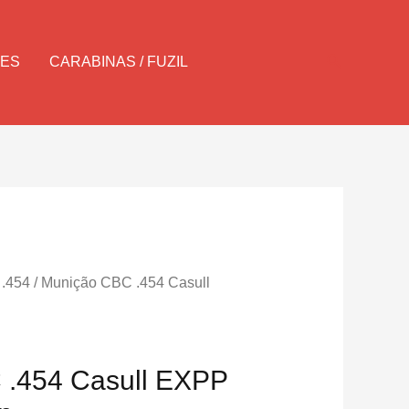
Pesquisar
LES
CARABINAS / FUZIL
 .454
/ Munição CBC .454 Casull
 .454 Casull EXPP