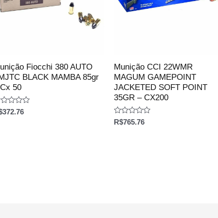
unição Fiocchi 380 AUTO
Munição CCI 22WMR
MJTC BLACK MAMBA 85gr
MAGUM GAMEPOINT
 Cx 50
JACKETED SOFT POINT
35GR – CX200
aliação
$
372.76
Avaliação
R$
765.76
e
0
de
5