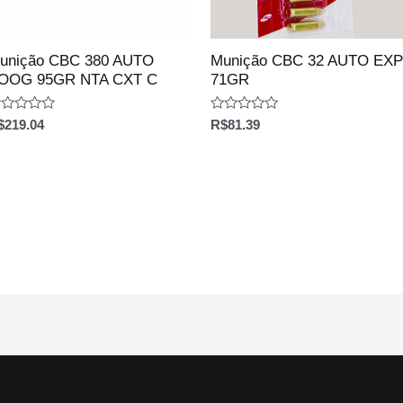
unição CBC 380 AUTO
Munição CBC 32 AUTO EX
OOG 95GR NTA CXT C
71GR
aliação
Avaliação
$
219.04
R$
81.39
0
e
de
5