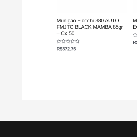
Munição Fiocchi 380 AUTO
M
FMJTC BLACK MAMBA 85gr
E
– Cx 50
Av
R
0
Avaliação
R$
372.76
d
0
5
de
5