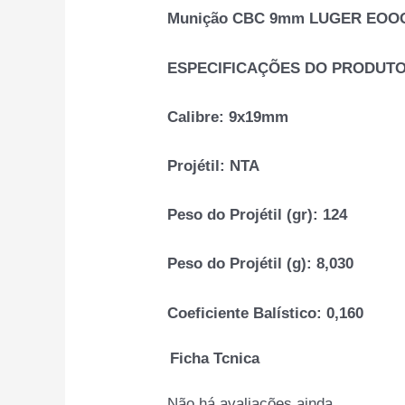
Munição CBC 9mm LUGER EOOG 
ESPECIFICAÇÕES DO PRODUT
Calibre:
9x19mm
Projétil:
NTA
Peso do Projétil (gr):
124
Peso do Projétil (g):
8,030
Coeficiente Balístico:
0,160
Ficha Tcnica
Não há avaliações ainda.