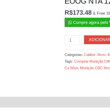
EOOG NTA 12
R$
173.48
& Free S
Compre agora pelo
Munição
ADICIONA
CBC
9mm
Categorias:
Calibre .9mm
,
M
LUGER
Tags:
Comprar Munição C
EOOG
Cx.50un
,
Munição CBC 9m
NTA
124gr
Cx.50un
quantidade
l
Avaliações (0)