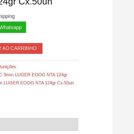
4gr Cx.50un
hipping
 Whatsapp
R AO CARRINHO
unições
BC 9mm LUGER EOOG NTA 124gr
m LUGER EOOG NTA 124gr Cx.50un