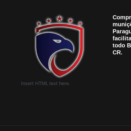
Compr
muniçõ
Paragu
facili
todo B
CR.
Insert HTML text here.