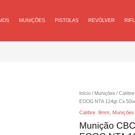
MOS
MUNIÇÕES
PISTOLAS
REVÓLVER
RIF
Início
/
Munições
/
Calibr
EOOG NTA 124gr Cx.50u
Calibre .9mm
,
Munições
Munição CB