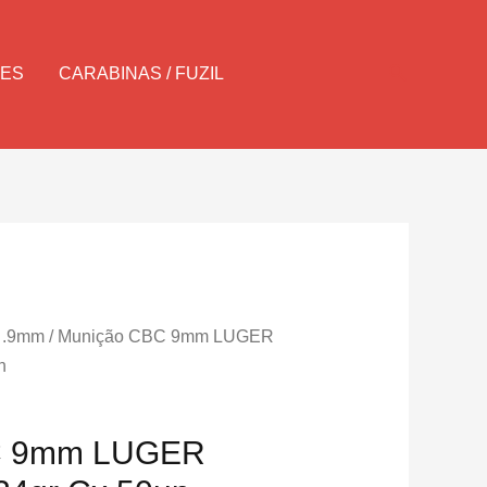
Pesquisar
LES
CARABINAS / FUZIL
e .9mm
/ Munição CBC 9mm LUGER
n
C 9mm LUGER