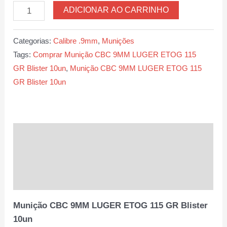
Munição
ADICIONAR AO CARRINHO
CBC
9MM
Categorias:
Calibre .9mm
,
Munições
LUGER
Tags:
Comprar Munição CBC 9MM LUGER ETOG 115
ETOG
GR Blister 10un
,
Munição CBC 9MM LUGER ETOG 115
115
GR Blister 10un
GR
Blister
10un
quantidade
Descrição
Informação adicional
Avaliações (0)
Munição CBC 9MM LUGER ETOG 115 GR Blister
10un