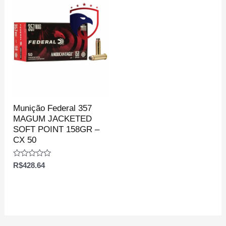
Munição Federal 357
MAGUM JACKETED
SOFT POINT 158GR –
CX 50
Avaliação
R$
428.64
0
de
5