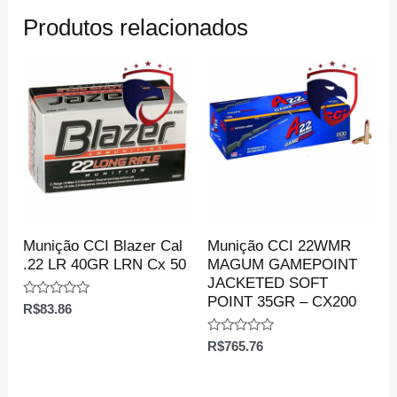
Produtos relacionados
Munição CCI Blazer Cal
Munição CCI 22WMR
.22 LR 40GR LRN Cx 50
MAGUM GAMEPOINT
JACKETED SOFT
POINT 35GR – CX200
Avaliação
R$
83.86
0
de
5
Avaliação
R$
765.76
0
de
5