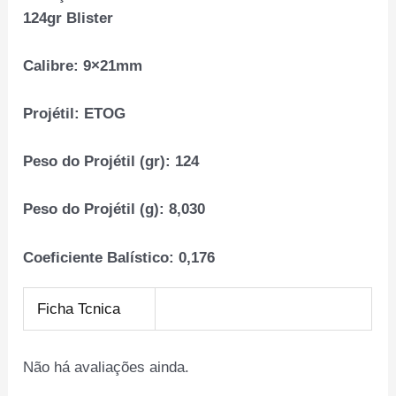
124gr Blister
Calibre:
9×21mm
Projétil:
ETOG
Peso do Projétil (gr):
124
Peso do Projétil (g):
8,030
Coeficiente Balístico:
0,176
Ficha Tcnica
Não há avaliações ainda.