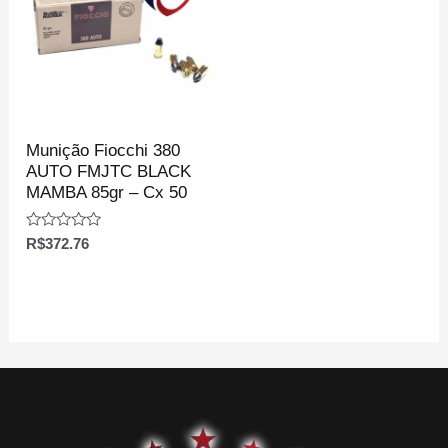
Munição Fiocchi 380
AUTO FMJTC BLACK
MAMBA 85gr – Cx 50
Avaliação
R$
372.76
0
de
5