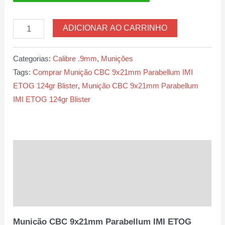
Munição
ADICIONAR AO CARRINHO
CBC
9x21mm
Categorias:
Calibre .9mm
,
Munições
Parabellum
Tags:
Comprar Munição CBC 9x21mm Parabellum IMI
IMI
ETOG 124gr Blister
,
Munição CBC 9x21mm Parabellum
ETOG
IMI ETOG 124gr Blister
124gr
Blister
quantidade
Descrição
Informação adicional
Avaliações (0)
Munição CBC 9x21mm Parabellum IMI ETOG