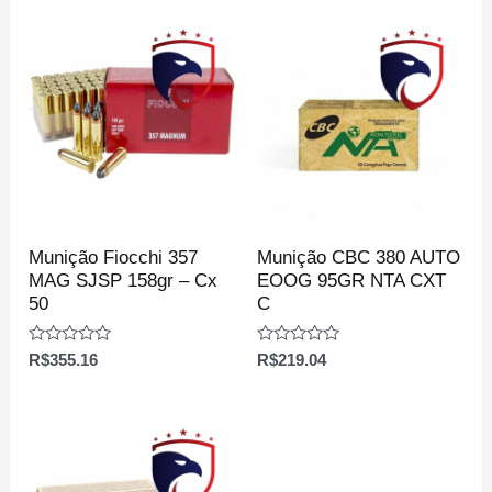
Munição Fiocchi 357
Munição CBC 380 AUTO
MAG SJSP 158gr – Cx
EOOG 95GR NTA CXT
50
C
Avaliação
Avaliação
R$
355.16
R$
219.04
0
0
de
de
5
5